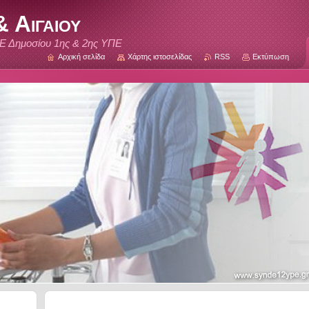
 Αιγαιου
Ε Δημοσίου 1ης & 2ης ΥΠΕ
Αρχική σελίδα
Χάρτης ιστοσελίδας
RSS
Εκτύπωση