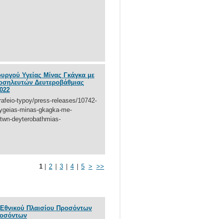
ργού Υγείας Μίνας Γκάγκα με
σηλευτών Δευτεροβάθμιας
2022
rafeio-typoy/press-releases/10742-
-ygeias-minas-gkagka-me-
twn-deyterobathmias-
1
|
2
|
3
|
4
|
5
>
>>
υ Εθνικού Πλαισίου Προσόντων
ροσόντων