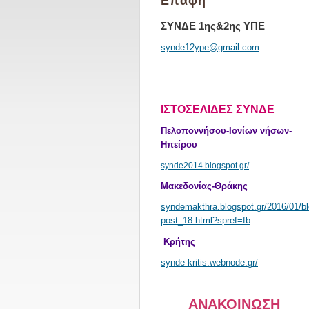
Επαφή
ΣΥΝΔΕ 1ης&2ης ΥΠΕ
synde12y
pe@gmail
.com
ΙΣΤΟΣΕΛΙΔΕΣ ΣΥΝΔΕ
Πελοποννήσου-Ιονίων νήσων-
Ηπείρου
synde2014.blogspot.gr/
Μακεδονίας-Θράκης
syndemakthra.blogspot.gr/2016/01/bl
post_18.html?spref=fb
Κρήτης
synde-kritis.webnode.gr/
ΑΝΑΚΟΙΝΩΣΗ