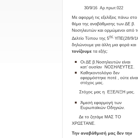
30/9/16
Αρ.πρωτ:022
Με αφορμή τις εξελίξεις πάνω στο
θέμα της αναβάθμισης των ΔΕ β.
Νοσηλευτών και ορμώμενοι από τ
ης
Δελτίο Τύπου της 5
ΥΠΕ(28/9/16
δηλώνουμε για άλλη μια φορά και
τονίζουμε
τα εξής:
Οι ΔΕ β.Νοσηλευτών είνα
κατ’ ουσίαν ΝΟΣΗΛΕΥΤΕΣ.
Καθηκοντολόγιο δεν
εφαρμόστηκε ποτέ , ούτε είνα
στόχος μας.
Στόχος μας η ΕΞΕΛΙΞΗ μας.
Άμεσή εφαρμογή των
Ευρωπαϊκών Οδηγιών.
Δε το ζητάμε ΜΑΣ ΤΟ
ΧΡΩΣΤΑΝΕ.
Την αναβάθμισή μας δεν την