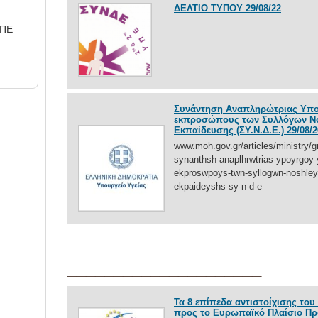
ΔΕΛΤΙΟ ΤΥΠΟΥ 29/08/22
ΠΕ
Ε
Συνάντηση Αναπληρώτριας Υπου
εκπροσώπους των Συλλόγων Νο
Εκπαίδευσης (ΣΥ.Ν.Δ.Ε.) 29/08/
www.moh.gov.gr/articles/ministry/g
synanthsh-anaplhrwtrias-ypoyrgoy
ekproswpoys-twn-syllogwn-noshley
ekpaideyshs-sy-n-d-e
_____________________
Τα 8 επίπεδα αντιστοίχισης το
προς το Ευρωπαϊκό Πλαίσιο Π