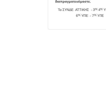
διαπραγματευόμαστε.
ης
ης
Τα ΣΥΝΔΕ
ΑΤΤΙΚΗΣ -
3
Υ
4
ης
ης
6
ΥΠΕ -
7
ΥΠ