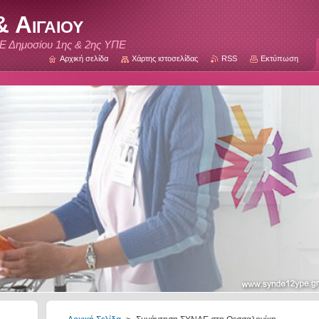
 Αιγαιου
Ε Δημοσίου 1ης & 2ης ΥΠΕ
Αρχική σελίδα
Χάρτης ιστοσελίδας
RSS
Εκτύπωση