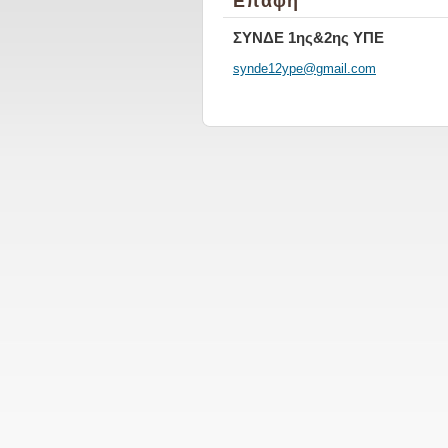
Επαφή
ΣΥΝΔΕ 1ης&2ης ΥΠΕ
synde12y
pe@gmail
.com