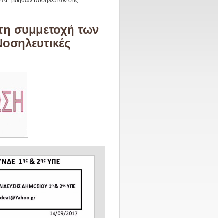
ων ΔΕ βοηθών Νοσηλευτών στις
 τη συμμετοχή των
Νοσηλευτικές