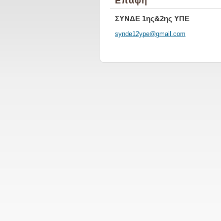
Επαφή
ΣΥΝΔΕ 1ης&2ης ΥΠΕ
synde12y
pe@gmail
.com