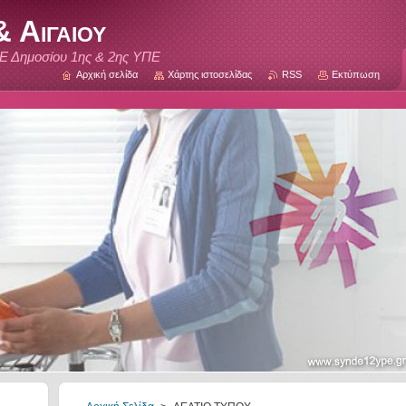
 Αιγαιου
Ε Δημοσίου 1ης & 2ης ΥΠΕ
Αρχική σελίδα
Χάρτης ιστοσελίδας
RSS
Εκτύπωση