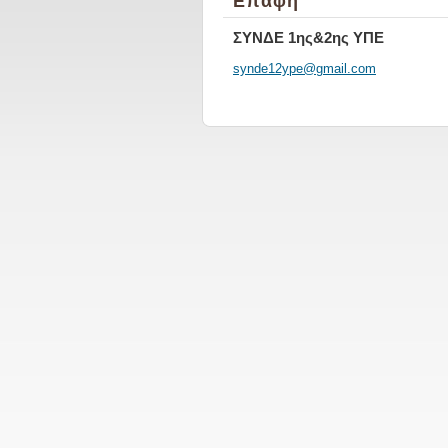
Επαφή
ΣΥΝΔΕ 1ης&2ης ΥΠΕ
synde12y
pe@gmail
.com