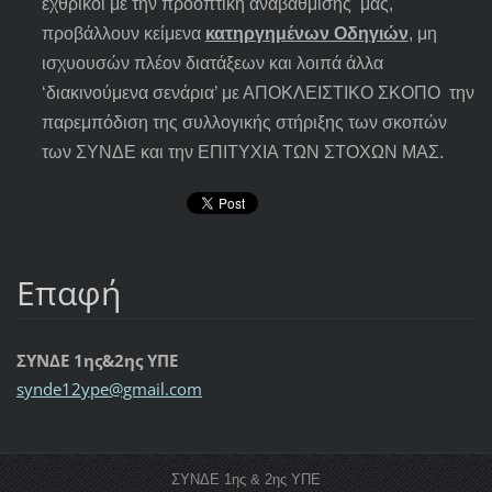
εχθρικοί με την προοπτική αναβάθμισης μας,
προβάλλουν κείμενα
κατηργημένων Οδηγιών
, μη
ισχυουσών πλέον διατάξεων και λοιπά άλλα
‘διακινούμενα σενάρια’ με ΑΠΟΚΛΕΙΣΤΙΚΟ ΣΚΟΠΟ την
παρεμπόδιση της συλλογικής στήριξης των σκοπών
των ΣΥΝΔΕ και την ΕΠΙΤΥΧΙΑ ΤΩΝ ΣΤΟΧΩΝ ΜΑΣ.
Επαφή
ΣΥΝΔΕ 1ης&2ης ΥΠΕ
synde12y
pe@gmail
.com
ΣΥΝΔΕ 1ης & 2ης ΥΠΕ