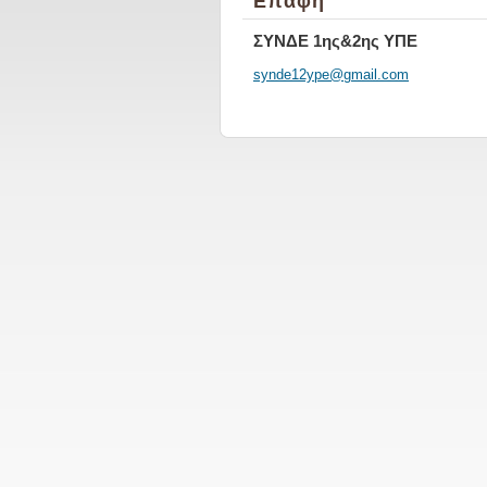
Επαφή
ΣΥΝΔΕ 1ης&2ης ΥΠΕ
synde12y
pe@gmail
.com