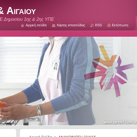
 Αιγαιου
Ε Δημοσίου 1ης & 2ης ΥΠΕ
Αρχική σελίδα
Χάρτης ιστοσελίδας
RSS
Εκτύπωση